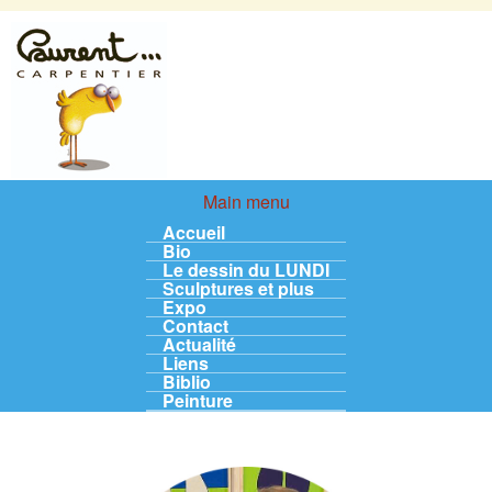
Aller au contenu principal
LaurentCarpentier.be
Main menu
Main menu
Accueil
Bio
Le dessin du LUNDI
Sculptures et plus
Expo
Contact
Actualité
Liens
Biblio
Peinture