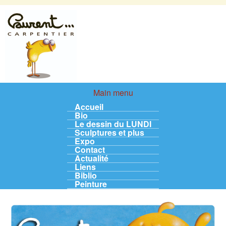
Aller au contenu principal
LaurentCarpentier.be
Main menu
Main menu
Accueil
Bio
Le dessin du LUNDI
Sculptures et plus
Expo
Contact
Actualité
Liens
Biblio
Peinture